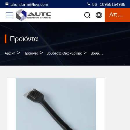
ahuniform@live.com
86--18955154985
Απόσπασμα
Προϊόντα
>
>
>
Αρχική
Προϊόντα
Βούρτσες Οικοκυρικής
Βούρτσα Για Τη Σχάρα Και Βούρτσα Για Το Μπάρμπεκιου