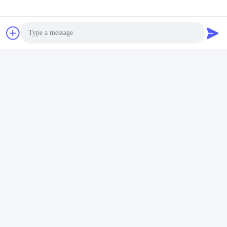
Ε. Μπορείτε να δεχτείτε OEM;
Ναι, OEM είναι ευπρόσδεκτα.
Tags:
καθαρίζοντας βούρτσα λουτρών
οικιακές καθαρίζοντας βούρτσες
καθαρίζοντας βούρτσα κουζινών
Photo
Video Call
Επαφές
Audio Call
Επαφές:
Luna Shao
τηλ:
86--18955154985
Επικοινωνήστε Τώρα