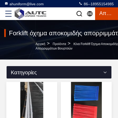
ahuniform@live.com
86--18955154985
Απόσπασμα
Forklift όχημα αποκομιδής απορριμμ
>
>
Αρχική
Προϊόντα
Κίνα Forklift Όχημα Αποκομιδή
Απορριμμάτων Βουρτσών
Κατηγορίες