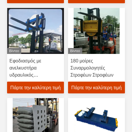
Βίντεο
Βίντεο
Εφοδιασμός με
180 μοίρες
ανελκυστήρα
Συναρμολογητές
υδραυλικός
Στροφέων Στροφέων
περιστροφέας παλέτας
Πάρτε την καλύτερη τιμή
Πάρτε την καλύτερη τιμή
περιστροφής 360
μοιρών