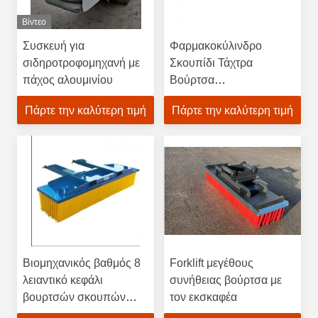
Βίντεο
Συσκευή για
Φαρμακοκύλινδρο
σιδηροτροφομηχανή με
Σκουπίδι Τάχτρα
πάχος αλουμινίου
Βούρτσα
Φαρμακοκύλινδρο
Πάρτε την καλύτερη τιμή
Πάρτε την καλύτερη τιμή
Συνδέσμη Σκουπίδι
Βιομηχανικός βαθμός 8
Forklift μεγέθους
λειαντικό κεφάλι
συνήθειας βούρτσα με
βουρτσών σκουπών
τον εκσκαφέα
ώθησης ινών σειρών