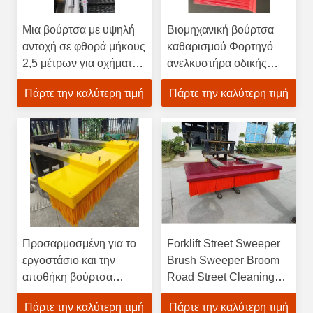
Μια βούρτσα με υψηλή
Βιομηχανική βούρτσα
αντοχή σε φθορά μήκους
καθαρισμού Φορτηγό
2,5 μέτρων για οχήματα
ανελκυστήρα οδικής
υγιεινής φορτηγά και
καθαριστικής βούρτσας
Πάρτε την καλύτερη τιμή
Πάρτε την καλύτερη τιμή
εξαρτήματα
σκούπα
μηχανημάτων μηχανικής
Προσαρμοσμένη για το
Forklift Street Sweeper
εργοστάσιο και την
Brush Sweeper Broom
αποθήκη βούρτσα
Road Street Cleaning
καθαρισμού, βούρτσα
Brush for Forklift
Πάρτε την καλύτερη τιμή
Πάρτε την καλύτερη τιμή
φορτηγού
Attachment