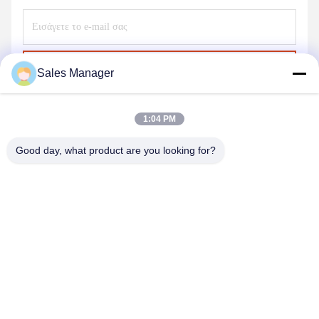
Στείλε
Sales Manager
1:04 PM
Good day, what product are you looking for?
ANHUI UNIFORM TRADING CO.LTD
ahuniform@live.com
86--18955154985
Νο 3, δρόμος Qiaowan, ζώνη οικονομικής ανάπτυξης Feixi,
πόλη Hefei, Anhui υπέρ. (231200), Κίνα