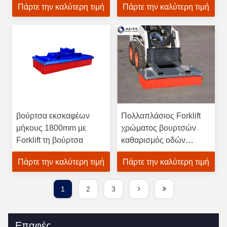
Πάρτε την καλύτερη τιμή
Πάρτε την καλύτερη τιμή
βούρτσα εκσκαφέων
Πολλαπλάσιος Forklift
μήκους 1800mm με
χρώματος βουρτσών
Forklift τη βούρτσα
καθαρισμός οδών
σκληρών τριχών
Πάρτε την καλύτερη τιμή
Πάρτε την καλύτερη τιμή
οχημάτων αποκομιδής
απορριμμάτων PP
νάυλον
1
2
3
Επαφές