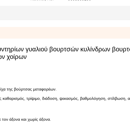
υντηρίων γυαλιού βουρτσών κυλίνδρων βουρ
ών χοίρων
τρίχα της βούρτσας μεταφορέων.
καθαρισμός, τρίψιμο, διάδοση, ψεκασμός, βαθμολόγηση, στίλβωση, 
τον άξονα και χωρίς άξονα.