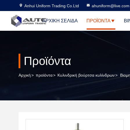
Anhui Uniform Trading Co.Ltd
ahuniform@live.com
ΑΡΧΙΚΉ ΣΕΛΊΔΑ
ΠΡΟΪΌΝΤΑ
ΒΊ
Προϊόντα
Αρχική
>
προϊόντα
>
Κυλινδρική βούρτσα κυλίνδρων
>
Βιομ