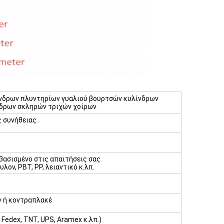
ίνδρων πλυντηρίων γυαλιού βουρτσών κυλίνδρων
δρων σκληρών τριχών χοίρων
 συνήθειας
βασισμένο στις απαιτήσεις σας
υλον, PBT, PP, λειαντικό κ.λπ.
 ή κοντραπλακέ
Fedex, TNT, UPS, Aramex κ.λπ.)