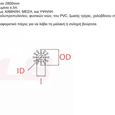
m σε 2800mm
υμίνιο κ.λπ.
 όπως ΧΑΜΗΛΗ, ΜΕΣΗ, και ΥΨΗΛΗ.
λυπροπυλενίου, φυσικών ινών, του PVC, ζωικής τρίχας, χαλύβδινου 
ιαφορετικό πάχος για να λάβει τη μαλακή ή σκληρή βούρτσα.