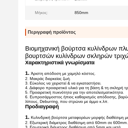
Μήκος:
850mm
Περιγραφή προϊόντος
Βιομηχανική βούρτσα κυλίνδρων πλ
βουρτσών κυλίνδρων σκληρών τριχ
Χαρακτηριστικά γνωρίσματα
1.
Άριστη απόδοση με χαμηλό κόστος.
2. Μακράς διαρκείας ζωή.
3. Εύκολος να χειριστεί & να εγκαταστήσει.
4. Διάφορο προαιρετικό υλικό για τη βάση & τη σκληρή 
5. Προαιρετική πυκνότητα για την αποτελεσματικότητα.
6. Ευπροσάρμοστος ήπιος καθαρισμός απόδοσης, βαρύς 
λίπους, Deburring, που στρώνει με άμμο κ.λπ.
Προδιαγραφή
1.
Κυλινδρική βούρτσα μεταφορέων μορφής διαθέσιμη με 
2. Εξωτερική διάμετρος διαθέσιμη από 60mm σε 600mm.
3. Εσωτερική διάμετρος διαθέσιμη από 5mm και μετά.