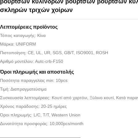
βουρτσών κυλίνδρων βουρτσών βουρτσών κυ
σκληρών τριχών χοίρων
Λεπτομέρειες προϊόντος
Τόπος καταγωγής: Κίνα
Μάρκα: UNIFORM
Πιστοποίηση: CE, UL, UR, SGS, GB/T, ISO9001, ROSH
Αριθμό μοντέλου: Autc-crb-F150
Όροι πληρωμής και αποστολής
Ποσότητα παραγγελίας min: 10pcs
Τιμή: Διαπραγματεύσιμα
Συσκευασία λεπτομέρειες: Κουτί από χαρτόνι, Ξύλινο κουτί, Κατά παρα
Χρόνος παράδοσης: 20-25 ημέρες
Όροι πληρωμής: L/C, T/T, Western Union
Δυνατότητα προσφοράς: 10,000pcs/month