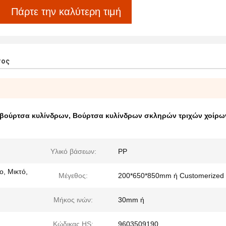
Πάρτε την καλύτερη τιμή
τος
 βούρτσα κυλίνδρων
,
Βούρτσα κυλίνδρων σκληρών τριχών χοίρω
Υλικό βάσεων:
PP
ο, Μικτό,
Μέγεθος:
200*650*850mm ή Customerized
Μήκος ινών:
30mm ή
Κώδικας HS:
9603509190