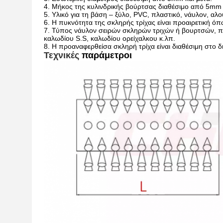
4. Μήκος της κυλινδρικής βούρτσας διαθέσιμο από 5m
5. Υλικό για τη βάση – ξύλο, PVC, πλαστικό, νάυλον, αλο
6. Η πυκνότητα της σκληρής τρίχας είναι προαιρετική
7. Τύπος νάυλον σειρών σκληρών τριχών ή βουρτσών, πο
καλωδίου S.S, καλωδίου ορείχαλκου κ.λπ.
8. Η προαναφερθείσα σκληρή τρίχα είναι διαθέσιμη στο δ
Τεχνικές
παράμετροι