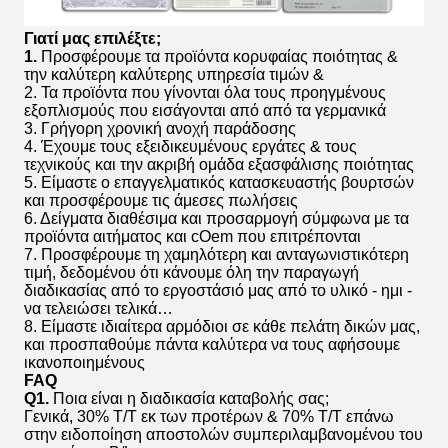
Γιατί μας επιλέξτε;
1.
Προσφέρουμε τα προϊόντα κορυφαίας ποιότητας &
την καλύτερη καλύτερης υπηρεσία τιμών &
2. Τα προϊόντα που γίνονται όλα τους προηγμένους
εξοπλισμούς που εισάγονται από από τα γερμανικά
3. Γρήγορη χρονική ανοχή παράδοσης
4. Έχουμε τους εξειδικευμένους εργάτες & τους
τεχνικούς και την ακριβή ομάδα εξασφάλισης ποιότητας
5. Είμαστε ο επαγγελματικός κατασκευαστής βουρτσών
και προσφέρουμε τις άμεσες πωλήσεις
6. Δείγματα διαθέσιμα και προσαρμογή σύμφωνα με τα
προϊόντα αιτήματος και cOem που επιτρέπονται
7. Προσφέρουμε τη χαμηλότερη και ανταγωνιστικότερη
τιμή, δεδομένου ότι κάνουμε όλη την παραγωγή
διαδικασίας από το εργοστάσιό μας από το υλικό - ημι -
να τελειώσει τελικά…
8. Είμαστε ιδιαίτερα αρμόδιοι σε κάθε πελάτη δικών μας,
και προσπαθούμε πάντα καλύτερα να τους αφήσουμε
ικανοποιημένους
FAQ
Q1.
Ποια είναι η διαδικασία καταβολής σας;
Γενικά, 30% T/T εκ των προτέρων & 70% T/T επάνω
στην ειδοποίηση αποστολών συμπεριλαμβανομένου του