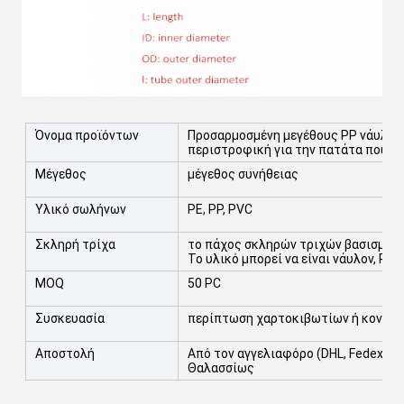
Όνομα προϊόντων
Προσαρμοσμένη μεγέθους PP νάυλον
περιστροφική για την πατάτα που κα
Μέγεθος
μέγεθος συνήθειας
Υλικό σωλήνων
PE, PP, PVC
Σκληρή τρίχα
το πάχος σκληρών τριχών βασισμένο
Το υλικό μπορεί να είναι νάυλον, PBT,
MOQ
50 PC
Συσκευασία
περίπτωση χαρτοκιβωτίων ή κοντρ
Αποστολή
Από τον αγγελιαφόρο (DHL, Fedex, TN
Θαλασσίως