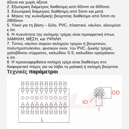
άξονα και χωρίς άξονα.
2. Εξωτερική διάμετρος διαθέσιμη από 60mm σε 600mm.
3. Εσωτερική διάμετρος διαθέσιμη από 5mm και μετά.
4. Μήκος της κυλινδρικής βούρτσας διαθέσιμο από 5mm σε
2800mm
5. Υλικό για τη βάση – ξύλο, PVC, πλαστικό, νάυλον, αλουμίνιο
κ.λπ.
6. Η πυκνότητα της σκληρής τρίχας είναι προαιρετική όπως
ΧΑΜΗΛΗ, ΜΕΣΗ, και ΥΨΗΛΗ.
7. Τύπος νάυλον σειρών σκληρών τριχών ή βουρτσών,
πολυπροπυλενίου, φυσικών ινών, του PVC, ζωικής τρίχας,
χαλύβδινου σύρματος, καλωδίου S.S, καλωδίου ορείχαλκου
κ.λπ.
8. Η προαναφερθείσα σκληρή τρίχα είναι διαθέσιμη στο
διαφορετικό πάχος για να λάβει τη μαλακή ή σκληρή βούρτσα.
Τεχνικές
παράμετροι