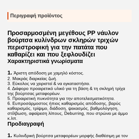
Περιγραφή προϊόντος
Προσαρμοσμένη μεγέθους PP νάυλον
βούρτσα κυλίνδρων σκληρών τριχών
περιστροφική για την πατάτα που
καθαρίζει και που ξεφλουδίζει
Χαρακτηριστικά γνωρίσματα
1.
Άριστη απόδοση με χαμηλό κόστος.
2. Μακράς διαρκείας ζωή.
3. Εύκολος να χειριστεί & να εγκαταστήσει.
4. Διάφορο προαιρετικό υλικό για τη βάση & τη σκληρή τρίχα
της βούρτσας μεταφορέων.
5. Προαιρετική πυκνότητα για την αποτελεσματικότητα.
6. Ευπροσάρμοστος ήπιος καθαρισμός απόδοσης, βαρύς
καθαρισμός, τρίψιμο, διάδοση, ψεκασμός, βαθμολόγηση,
στίλβωση, αφαίρεση λίπους, Deburring, που στρώνει με άμμο
κ.λπ.
Προδιαγραφή
1.
Κυλινδρική βούρτσα μεταφορέων μορφής διαθέσιμη με τον