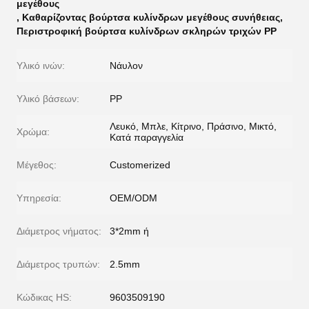
μεγέθους
,
Καθαρίζοντας βούρτσα κυλίνδρων μεγέθους συνήθειας
,
Περιστροφική βούρτσα κυλίνδρων σκληρών τριχών PP
Υλικό ινών:
Νάυλον
Υλικό βάσεων:
PP
Λευκό, Μπλε, Κίτρινο, Πράσινο, Μικτό,
Χρώμα:
Κατά παραγγελία
Μέγεθος:
Customerized
Υπηρεσία:
OEM/ODM
Διάμετρος νήματος:
3*2mm ή
Διάμετρος τρυπών:
2.5mm
Κώδικας HS:
9603509190