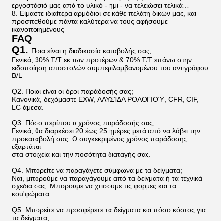
εργοστάσιό μας από το υλικό - ημι - να τελειώσει τελικά…
8. Είμαστε ιδιαίτερα αρμόδιοι σε κάθε πελάτη δικών μας, και
προσπαθούμε πάντα καλύτερα να τους αφήσουμε
ικανοποιημένους
FAQ
Q1.
Ποια είναι η διαδικασία καταβολής σας;
Γενικά, 30% T/T εκ των προτέρων & 70% T/T επάνω στην
ειδοποίηση αποστολών συμπεριλαμβανομένου του αντιγράφου
B/L
Q2. Ποιοι είναι οι όροι παράδοσής σας;
Κανονικά, δεχόμαστε EXW, ΑΛΥΣΊΔΑ ΡΟΛΟΓΙΟΎ, CFR, CIF,
LC άμεσα.
Q3. Πόσο περίπου ο χρόνος παράδοσής σας;
Γενικά, θα διαρκέσει 20 έως 25 ημέρες μετά από να λάβει την
προκαταβολή σας. Ο συγκεκριμένος χρόνος παράδοσης
εξαρτάται
στα στοιχεία και την ποσότητα διαταγής σας.
Q4. Μπορείτε να παραγάγετε σύμφωνα με τα δείγματα;
Ναι, μπορούμε να παραγάγουμε από τα δείγματα ή τα τεχνικά
σχέδιά σας. Μπορούμε να χτίσουμε τις φόρμες και τα
κοu'φώματα.
Q5: Μπορείτε να προσφέρετε τα δείγματα και πόσο κόστος για
τα δείγματα;