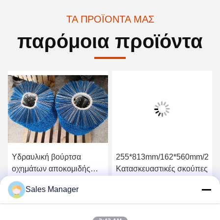
ΤΑ ΠΡΟΪΌΝΤΑ ΜΑΣ
παρόμοια προϊόντα
Υδραυλική βούρτσα
255*813mm/162*560mm/205
οχημάτων αποκομιδής
Κατασκευαστικές σκούπες
απορριμμάτων δύναμης
Sales Manager
φορτωτών ταύρων
Πάρτε την καλύτερη τιμή
Πάρτε την καλύτερη τιμή
ολισθήσεων σκουπών