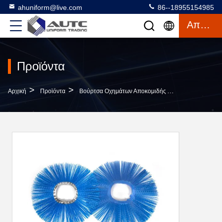
ahuniform@live.com
86--18955154985
Απόσπασμα
Προϊόντα
>
>
Αρχική
Προϊόντα
Βούρτσα Οχημάτων Αποκομιδής Απορριμμάτων Χιονιού