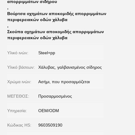
απορριμμάτων σιδήρου
,
Βούρτσα οχημάτων αποκομιδής απορριμμάτων
περιφερειακών οδών χάλυβα
,
Σκούπα οχημάτων αποκομιδής απορριμμάτων
περιφερειακών οδών χάλυβα
Υλικό ινών:
Steel+pp
Υλικό βάσεων:
Χάλυβας, γαλβανισμένος σίδηρος
Χρώμα ινών:
Ασήμι, που προσαρμόζεται
ΜΕΓΕΘΟΣ:
Προσαρμοσμένος
Υπηρεσία:
OEM/ODM
Κώδικας HS:
9603509190