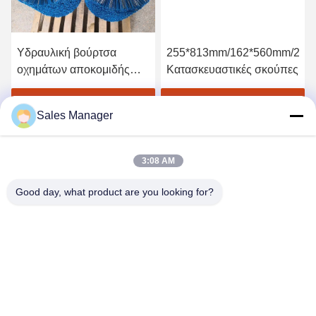
Υδραυλική βούρτσα
255*813mm/162*560mm/205
οχημάτων αποκομιδής
Κατασκευαστικές σκούπες
απορριμμάτων δύναμης
φορτωτών ταύρων
Πάρτε την καλύτερη τιμή
Πάρτε την καλύτερη τιμή
Sales Manager
ολισθήσεων σκουπών
3:08 AM
Good day, what product are you looking for?
ANHUI UNIFORM TRADING CO.LTD
ahuniform@live.com
86--18955154985