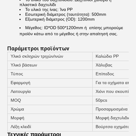
πλαστικό δαχτυλίδι
Το υλικό της ίνας: Ίνα PP
Εσωτερική διάμετρος (ταυτότητα): 500mm
Εξωτερική διάμετρος (OD): 1200mm
Μέγεθος: ID*OD
500*1200mm ή
επίσης μπορούμε
προϊόν κάτω από το μέγεθος ή στην απαίτησή σας.
Παράμετροι προϊόντων
Υλικό σκληρών τριχών/ινών
Καλώδιο PP
Υλικό βάσεων
Χάλυβας
Τύπος
Επίπεδος
Εφαρμογή
Για τα οχήματα απο
Λειτουργία
Χιόνι που σκουπίζει
MOQ
50pcs
Χρώμα
Προσαρμοσμένα χρ
Μορφή
Μορφή δαχτυλιδιών
Λέξη κλειδί
Βούρτσα οχημάτων α
Τεχνικές παράμετροι