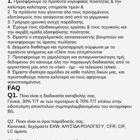
1.
Προσφέρουμε τα προϊόντα κορυφαίας ποιότητας & την
καλύτερη καλύτερης υπηρεσία τιμών &
2. Τα προϊόντα που γίνονται όλα τους προηγμένους
εξοπλισμούς που εισάγονται από από τα γερμανικά
3. Γρήγορη χρονική ανοχή παράδοσης
4. Έχουμε τους εξειδικευμένους εργάτες & τους τεχνικούς και
την ακριβή ομάδα εξασφάλισης ποιότητας
5. Είμαστε ο επαγγελματικός κατασκευαστής βουρτσών και
προσφέρουμε τις άμεσες πωλήσεις
6. Δείγματα διαθέσιμα και προσαρμογή σύμφωνα με τα
προϊόντα αιτήματος και cOem που επιτρέπονται
7. Προσφέρουμε τη χαμηλότερη και ανταγωνιστικότερη τιμή,
δεδομένου ότι κάνουμε όλη την παραγωγή διαδικασίας από το
εργοστάσιό μας από το υλικό - ημι - να τελειώσει τελικά…
8. Είμαστε ιδιαίτερα αρμόδιοι σε κάθε πελάτη δικών μας, και
προσπαθούμε πάντα καλύτερα να τους αφήσουμε
ικανοποιημένους
FAQ
Q1.
Ποια είναι η διαδικασία καταβολής σας;
Γενικά, 30% T/T εκ των προτέρων & 70% T/T επάνω στην
ειδοποίηση αποστολών συμπεριλαμβανομένου του αντιγράφου
B/L
Q2. Ποιοι είναι οι όροι παράδοσής σας;
Κανονικά, δεχόμαστε EXW, ΑΛΥΣΊΔΑ ΡΟΛΟΓΙΟΎ, CFR, CIF,
LC άμεσα.