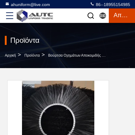
ahuniform@live.com
86--18955154985
Απόσπασμα
Προϊόντα
>
>
Αρχική
Προϊόντα
Βούρτσα Οχημάτων Αποκομιδής Απορριμμάτων Χιονιού