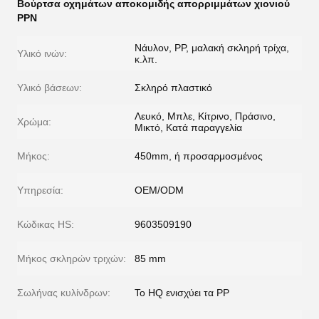
Βούρτσα οχημάτων αποκομιδής απορριμμάτων χιονιού
PPN
Νάυλον, PP, μαλακή σκληρή τρίχα,
Υλικό ινών:
κ.λπ.
Υλικό βάσεων:
Σκληρό πλαστικό
Λευκό, Μπλε, Κίτρινο, Πράσινο,
Χρώμα:
Μικτό, Κατά παραγγελία
Μήκος:
450mm, ή προσαρμοσμένος
Υπηρεσία:
OEM/ODM
Κώδικας HS:
9603509190
Μήκος σκληρών τριχών:
85 mm
Σωλήνας κυλίνδρων:
Το HQ ενισχύει τα PP