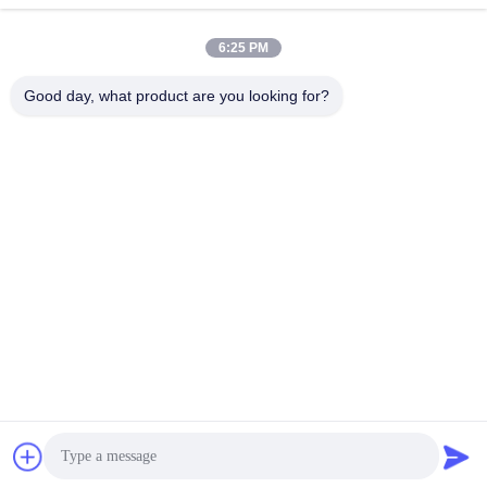
το όχημα αποκομιδής
απορριμμάτων Elgin
6:25 PM
Good day, what product are you looking for?
ANHUI UNIFORM TRADING CO.LTD
ahuniform@live.com
86--18955154985
Νο 3, δρόμος Qiaowan, ζώνη οικονομικής ανάπτυξης Feixi,
πόλη Hefei, Anhui υπέρ. (231200), Κίνα
Κίνα Καλής Ποιότητας Βούρτσα οχημάτων αποκομιδής απορριμμάτων
χιονιού Προμηθευτής. 2019-2026 Anhui Uniform Trading Co.Ltd Όλα τα
δικαιώματα διατηρούνται.