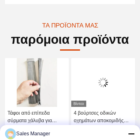
ΤΑ ΠΡΟΪΌΝΤΑ ΜΑΣ
παρόμοια προϊόντα
Βίντεο
Τάφοι από επίπεδα
4 βούρτσες οδικών
σύρματα χάλυβα για
οχημάτων αποκομιδής
σκούπες στα χαντάκια
απορριμμάτων σκουπών
Sales Manager
υδρορροών τμημάτων για
Πάρτε την καλύτερη τιμή
Πάρτε την καλύτερη τιμή