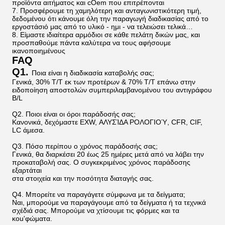
προϊόντα αιτήματος και cOem που επιτρέπονται
7. Προσφέρουμε τη χαμηλότερη και ανταγωνιστικότερη τιμή,
δεδομένου ότι κάνουμε όλη την παραγωγή διαδικασίας από το
εργοστάσιό μας από το υλικό - ημι - να τελειώσει τελικά…
8. Είμαστε ιδιαίτερα αρμόδιοι σε κάθε πελάτη δικών μας, και
προσπαθούμε πάντα καλύτερα να τους αφήσουμε
ικανοποιημένους
FAQ
Q1.
Ποια είναι η διαδικασία καταβολής σας;
Γενικά, 30% T/T εκ των προτέρων & 70% T/T επάνω στην
ειδοποίηση αποστολών συμπεριλαμβανομένου του αντιγράφου
B/L
Q2. Ποιοι είναι οι όροι παράδοσής σας;
Κανονικά, δεχόμαστε EXW, ΑΛΥΣΊΔΑ ΡΟΛΟΓΙΟΎ, CFR, CIF,
LC άμεσα.
Q3. Πόσο περίπου ο χρόνος παράδοσής σας;
Γενικά, θα διαρκέσει 20 έως 25 ημέρες μετά από να λάβει την
προκαταβολή σας. Ο συγκεκριμένος χρόνος παράδοσης
εξαρτάται
στα στοιχεία και την ποσότητα διαταγής σας.
Q4. Μπορείτε να παραγάγετε σύμφωνα με τα δείγματα;
Ναι, μπορούμε να παραγάγουμε από τα δείγματα ή τα τεχνικά
σχέδιά σας. Μπορούμε να χτίσουμε τις φόρμες και τα
κοu'φώματα.