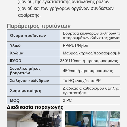
χιονιού, της εγκατάστασης ανταλλαγής ρόλων
χιονιού και των γρήγορων οργάνων συνδέσεων
αφαίρεσης
.
Παράμετρος προϊόντων
Βούρτσα κυλίνδρων σκληρών τριχών
Όνομα προϊόντων
απορριμμάτων ελάχιστος-χιονιού πο
Υλικό
PP/PET/Nylon
Χρώμα
Μαύρος/κίτρινος/προσαρμοσμένος
ID*OD
350*110mm ή προσαρμοσμένος
Συνολικό μήκος
450mm ή προσαρμοσμένος
βουρτσών
Σωλήνας κυλίνδρων
Το HQ ενισχύει τα PP
Διαδικασία καθαρισμού υψηλής αποδ
Χρησιμοποίηση
εγκαταστήσει…
MOQ
2 PC
Διαδικασία παραγωγής