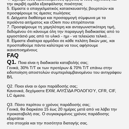
την ακριβή ομάδα εξασφάλισης ποιότητας
5. Είμαστε ο επαγγελματικός κατασκευαστής βουρτσών και
προσφέρουμε τις άμεσες πωλήσεις
6. Δείγματα διαθέσιμα και προσαρμογή σύμφωνα με τα
προϊόντα αιτήματος και cOem που επιτρέπονται
7. Προσφέρουμε τη χαμηλότερη και ανταγωνιστικότερη τιμή,
δεδομένου ότι κάνουμε όλη την παραγωγή διαδικασίας από το
εργοστάσιό μας από το υλικό - ημι - να τελειώσει τελικά…
8. Είμαστε ιδιαίτερα αρμόδιοι σε κάθε πελάτη δικών μας, και
προσπαθούμε πάντα καλύτερα να τους αφήσουμε
ικανοποιημένους
FAQ
Q1.
Ποια είναι η διαδικασία καταβολής σας;
Γενικά, 30% T/T εκ των προτέρων & 70% T/T επάνω στην
ειδοποίηση αποστολών συμπεριλαμβανομένου του αντιγράφου
B/L
Q2. Ποιοι είναι οι όροι παράδοσής σας;
Κανονικά, δεχόμαστε EXW, ΑΛΥΣΊΔΑ ΡΟΛΟΓΙΟΎ, CFR, CIF,
LC άμεσα.
Q3. Πόσο περίπου ο χρόνος παράδοσής σας;
Γενικά, θα διαρκέσει 15 έως 20 ημέρες μετά από να λάβει την
προκαταβολή σας. Ο συγκεκριμένος χρόνος παράδοσης
εξαρτάται
στα στοιχεία και την ποσότητα διαταγής σας.