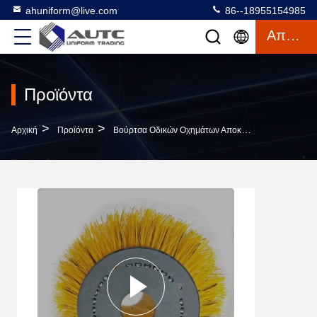
ahuniform@live.com
86--18955154985
Απόσπασμα
Προϊόντα
>
>
Αρχική
Προϊόντα
Βούρτσα Οδικών Οχημάτων Αποκομιδής Απορριμμάτων