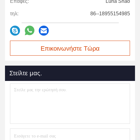
Επαφές:
Luna Shao
τηλ:
86--18955154985
Επικοινωνήστε Τώρα
Στείλτε μας.