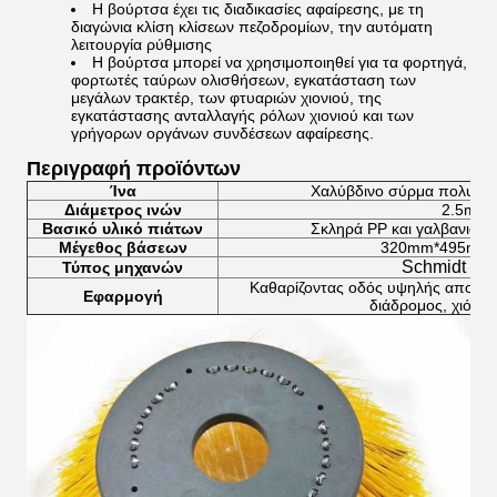
Η βούρτσα έχει τις διαδικασίες αφαίρεσης, με τη
διαγώνια κλίση κλίσεων πεζοδρομίων, την αυτόματη
λειτουργία ρύθμισης
Η βούρτσα μπορεί να χρησιμοποιηθεί για τα φορτηγά,
φορτωτές ταύρων ολισθήσεων, εγκατάσταση των
μεγάλων τρακτέρ, των φτυαριών χιονιού, της
εγκατάστασης ανταλλαγής ρόλων χιονιού και των
γρήγορων οργάνων συνδέσεων αφαίρεσης.
Περιγραφή προϊόντων
Ίνα
Χαλύβδινο σύρμα πολυπρο
Διάμετρος ινών
2.5mm
Βασικό υλικό πιάτων
Σκληρά PP και γαλβανισμέ
Μέγεθος βάσεων
320mm*495mm 
Schmidt Sw
Τύπος μηχανών
Καθαρίζοντας οδός υψηλής αποδοτι
Εφαρμογή
διάδρομος, χιόνι,