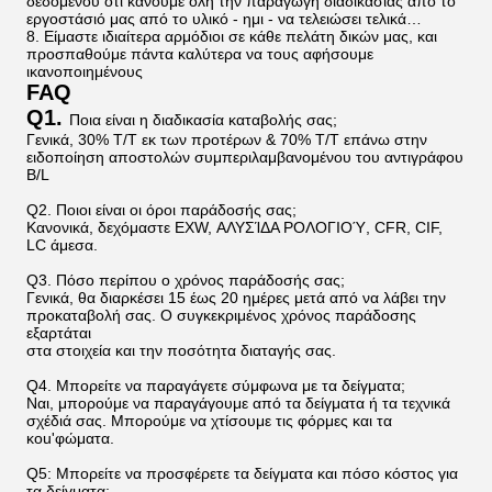
δεδομένου ότι κάνουμε όλη την παραγωγή διαδικασίας από το
εργοστάσιό μας από το υλικό - ημι - να τελειώσει τελικά…
8. Είμαστε ιδιαίτερα αρμόδιοι σε κάθε πελάτη δικών μας, και
προσπαθούμε πάντα καλύτερα να τους αφήσουμε
ικανοποιημένους
FAQ
Q1.
Ποια είναι η διαδικασία καταβολής σας;
Γενικά, 30% T/T εκ των προτέρων & 70% T/T επάνω στην
ειδοποίηση αποστολών συμπεριλαμβανομένου του αντιγράφου
B/L
Q2. Ποιοι είναι οι όροι παράδοσής σας;
Κανονικά, δεχόμαστε EXW, ΑΛΥΣΊΔΑ ΡΟΛΟΓΙΟΎ, CFR, CIF,
LC άμεσα.
Q3. Πόσο περίπου ο χρόνος παράδοσής σας;
Γενικά, θα διαρκέσει 15 έως 20 ημέρες μετά από να λάβει την
προκαταβολή σας. Ο συγκεκριμένος χρόνος παράδοσης
εξαρτάται
στα στοιχεία και την ποσότητα διαταγής σας.
Q4. Μπορείτε να παραγάγετε σύμφωνα με τα δείγματα;
Ναι, μπορούμε να παραγάγουμε από τα δείγματα ή τα τεχνικά
σχέδιά σας. Μπορούμε να χτίσουμε τις φόρμες και τα
κοu'φώματα.
Q5: Μπορείτε να προσφέρετε τα δείγματα και πόσο κόστος για
τα δείγματα;