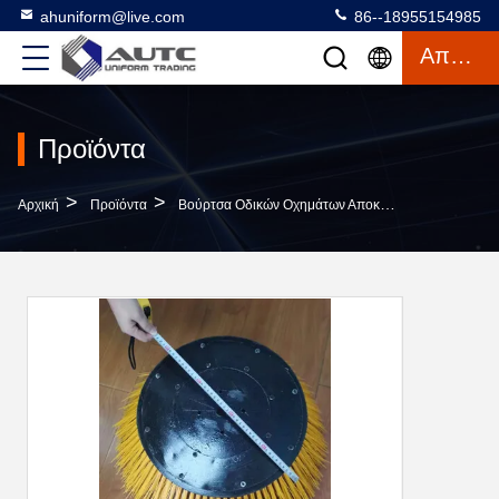
ahuniform@live.com
86--18955154985
Απόσπασμα
Προϊόντα
>
>
Αρχική
Προϊόντα
Βούρτσα Οδικών Οχημάτων Αποκομιδής Απορριμμάτων