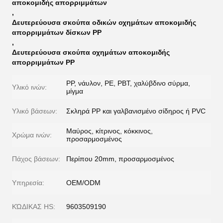
αποκομιδής απορριμμάτων
,
Δευτερεύουσα σκούπα οδικών οχημάτων αποκομιδής
απορριμμάτων δίσκων PP
,
Δευτερεύουσα σκούπα οχημάτων αποκομιδής
απορριμμάτων PP
PP, νάυλον, PE, PBT, χαλύβδινο σύρμα,
Υλικό ινών:
μίγμα
Υλικό βάσεων:
Σκληρά PP και γαλβανισμένο σίδηρος ή PVC
Μαύρος, κίτρινος, κόκκινος,
Χρώμα ινών:
προσαρμοσμένος
Πάχος βάσεων:
Περίπου 20mm, προσαρμοσμένος
Υπηρεσία:
OEM/ODM
ΚΏΔΙΚΑΣ HS:
9603509190