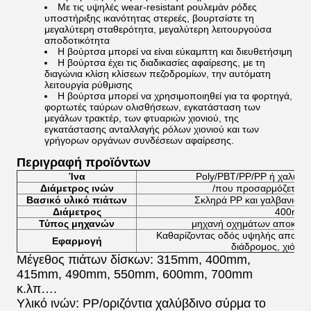
Με τις υψηλές wear-resistant ρουλεμάν ρόδες
υποστήριξης ικανότητας στερεές, βουρτσίστε τη
μεγαλύτερη σταθερότητα, μεγαλύτερη λειτουργούσα
αποδοτικότητα
Η βούρτσα μπορεί να είναι εύκαμπτη και διευθετήσιμη
Η βούρτσα έχει τις διαδικασίες αφαίρεσης, με τη
διαγώνια κλίση κλίσεων πεζοδρομίων, την αυτόματη
λειτουργία ρύθμισης
Η βούρτσα μπορεί να χρησιμοποιηθεί για τα φορτηγά,
φορτωτές ταύρων ολισθήσεων, εγκατάσταση των
μεγάλων τρακτέρ, των φτυαριών χιονιού, της
εγκατάστασης ανταλλαγής ρόλων χιονιού και των
γρήγορων οργάνων συνδέσεων αφαίρεσης.
Περιγραφή προϊόντων
Ίνα
Poly/PBT/PP/PP ή χαλύβδι
Διάμετρος ινών
/που προσαρμόζεται
Βασικό υλικό πιάτων
Σκληρά PP και γαλβανισμέ
Διάμετρος
400mm
Τύπος μηχανών
μηχανή οχημάτων αποκομι
Καθαρίζοντας οδός υψηλής αποδοτι
Εφαρμογή
διάδρομος, χιόνι,
Μέγεθος πιάτων δίσκων: 315mm, 400mm,
415mm, 490mm, 550mm, 600mm, 700mm
κ.λπ….
Υλικό ινών: PP/οριζόντια χαλύβδινο σύρμα το