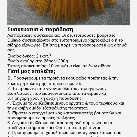
Συσκευασία & παράδοση
Λεπτομέρειες συσκευασίας: Οι δευτερεύουσες βούρτσες
Dulevo συσκευάζονται στο τυποποιημένο χαρτοκιβώτιο ή το
σίδηρο
εξαγωγής
.
Επίσης μπορεί να προσαρμοστεί ως αίτημά
σας.
3
Ενιαίος όγκος: 2 εκατ.
Ενιαίο ακαθάριστο βάρος: 290g
Τύπος συσκευασίας: 10 κομμάτια είναι σε έναν σίδηρο
Γιατί μας επιλέξτε;
1.
Προσφέρουμε τα προϊόντα κορυφαίας ποιότητας & την
καλύτερη καλύτερης υπηρεσία τιμών &
2. Τα προϊόντα που γίνονται όλα τους προηγμένους
εξοπλισμούς που εισάγονται από από τα γερμανικά
3. Γρήγορη χρονική ανοχή παράδοσης
4. Έχουμε τους εξειδικευμένους εργάτες & τους τεχνικούς και
την ακριβή ομάδα εξασφάλισης ποιότητας
5. Είμαστε ο επαγγελματικός κατασκευαστής βουρτσών και
προσφέρουμε τις άμεσες πωλήσεις
6. Δείγματα διαθέσιμα και προσαρμογή σύμφωνα με τα
προϊόντα αιτήματος και cOem που επιτρέπονται
7. Προσφέρουμε τη χαμηλότερη και ανταγωνιστικότερη τιμή,