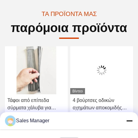
ΤΑ ΠΡΟΪΌΝΤΑ ΜΑΣ
παρόμοια προϊόντα
Βίντεο
Τάφοι από επίπεδα
4 βούρτσες οδικών
σύρματα χάλυβα για
οχημάτων αποκομιδής
σκούπες στα χαντάκια
απορριμμάτων σκουπών
Sales Manager
υδρορροών τμημάτων για
Πάρτε την καλύτερη τιμή
Πάρτε την καλύτερη τιμή
το όχημα αποκομιδής
απορριμμάτων Elgin