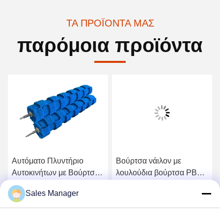
ΤΑ ΠΡΟΪΌΝΤΑ ΜΑΣ
παρόμοια προϊόντα
Αυτόματο Πλυντήριο
Βούρτσα νάιλον με
Αυτοκινήτων με Βούρτσα
λουλούδια βούρτσα PBT
Τροχού με Υψηλό/Χαμηλό
βούρτσα πλύσης
Sales Manager
Χνούδι από Ανοξείδωτο
αυτοκινήτου βούρτσα
Πάρτε την καλύτερη τιμή
Πάρτε την καλύτερη τιμή
Χάλυβα
κυλίνδρος για απαλό
καθαρισμό