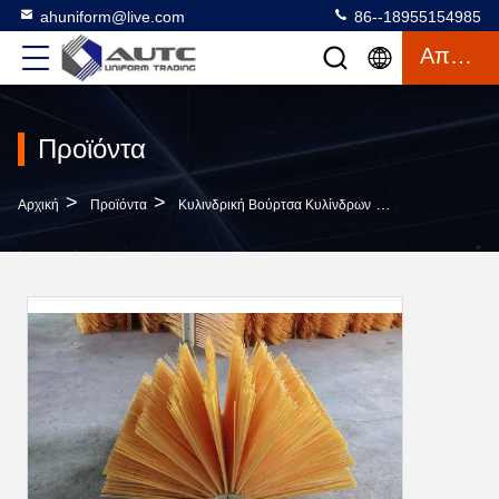
ahuniform@live.com
86--18955154985
Απόσπασμα
Προϊόντα
>
>
>
Αρχική
Προϊόντα
Κυλινδρική Βούρτσα Κυλίνδρων
Κύλινδρος Βουρ