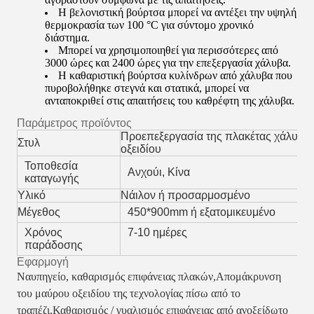
Η βελονιστική βούρτσα μπορεί να αντέξει την υψηλή
θερμοκρασία των 100 °C για σύντομο χρονικό
διάστημα.
Μπορεί να χρησιμοποιηθεί για περισσότερες από
3000 ώρες και 2400 ώρες για την επεξεργασία χάλυβα.
Η καθαριστική βούρτσα κυλίνδρων από χάλυβα που
πυροβολήθηκε στεγνά και στατικά, μπορεί να
ανταποκριθεί στις απαιτήσεις του καθρέφτη της χάλυβα.
Παράμετρος προϊόντος
Προεπεξεργασία της πλακέτας χάλυβα, 
Στυλ
οξειδίου
Τοποθεσία
Ανχούι, Κίνα
καταγωγής
Υλικό
Νάιλον ή προσαρμοσμένο
Μέγεθος
450*900mm ή εξατομικευμένο
Χρόνος
7-10 ημέρες
παράδοσης
Εφαρμογή
Ναυπηγείο, καθαρισμός επιφάνειας πλακών,
Απομάκρυνση
του μαύρου οξειδίου της τεχνολογίας πίσω από το
τραπέζι,
Καθαρισμός / γυαλισμός επιφάνειας από ανοξείδωτο