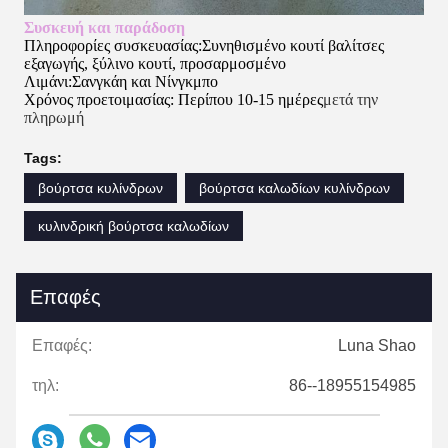
Συσκευή και παράδοση
Πληροφορίες συσκευασίας:Συνηθισμένο κουτί βαλίτσες
εξαγωγής, ξύλινο κουτί, προσαρμοσμένο
Λιμάνι:Σανγκάη και Νίνγκμπο
Χρόνος προετοιμασίας: Περίπου 10-15 ημέρες
μετά την
πληρωμή
Tags:
βούρτσα κυλίνδρων
βούρτσα καλωδίων κυλίνδρων
κυλινδρική βούρτσα καλωδίων
Επαφές
Επαφές:
Luna Shao
τηλ:
86--18955154985