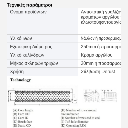
Τεχνικές παράμετροι
Όνομα προϊόντων
Αντιστατική γυαλίζοντ
κραμάτων αργιλίου για 
κλωστοϋφαντουργίας
Υλικό ινών
Νάυλον ή προσαρμοσμέν
Εξωτερική διάμετρος
250mm ή προσαρμοσμ
Υλικό κυλίνδρων
Κράμα αργιλίου
Μήκος σκληρών τριχών
20mm ή προσαρμοσμέ
Χρήση
Στίλβωση Derust