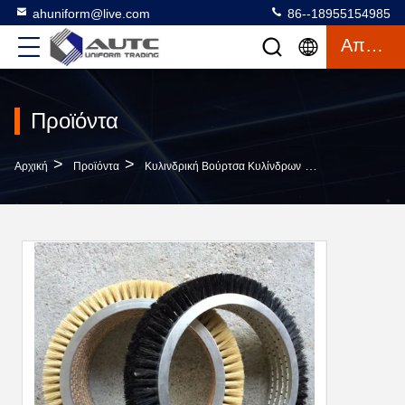
ahuniform@live.com
86--18955154985
Απόσπασμα
Προϊόντα
>
>
>
Αρχική
Προϊόντα
Κυλινδρική Βούρτσα Κυλίνδρων
OD250 20mm Αν