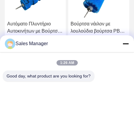
Αυτόματο Πλυντήριο
Βούρτσα νάιλον με
Αυτοκινήτων με Βούρτσα
λουλούδια βούρτσα PBT
Τροχού με Υψηλό/Χαμηλό
βούρτσα πλύσης
Sales Manager
Χνούδι από Ανοξείδωτο
αυτοκινήτου βούρτσα
Πάρτε την καλύτερη τιμή
Πάρτε την καλύτερη τιμή
Χάλυβα
κυλίνδρος για απαλό
καθαρισμό
1:26 AM
Good day, what product are you looking for?
ANHUI UNIFORM TRADING CO.LTD
ahuniform@live.com
86--18955154985