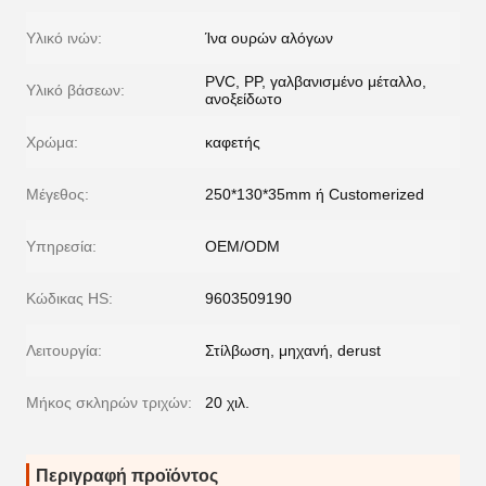
Υλικό ινών:
Ίνα ουρών αλόγων
PVC, PP, γαλβανισμένο μέταλλο,
Υλικό βάσεων:
ανοξείδωτο
Χρώμα:
καφετής
Μέγεθος:
250*130*35mm ή Customerized
Υπηρεσία:
OEM/ODM
Κώδικας HS:
9603509190
Λειτουργία:
Στίλβωση, μηχανή, derust
Μήκος σκληρών τριχών:
20 χιλ.
Περιγραφή προϊόντος