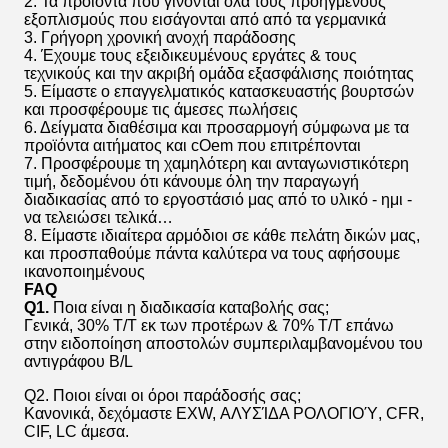
2. Τα προϊόντα που γίνονται όλα τους προηγμένους
εξοπλισμούς που εισάγονται από από τα γερμανικά
3. Γρήγορη χρονική ανοχή παράδοσης
4. Έχουμε τους εξειδικευμένους εργάτες & τους
τεχνικούς και την ακριβή ομάδα εξασφάλισης ποιότητας
5. Είμαστε ο επαγγελματικός κατασκευαστής βουρτσών
και προσφέρουμε τις άμεσες πωλήσεις
6. Δείγματα διαθέσιμα και προσαρμογή σύμφωνα με τα
προϊόντα αιτήματος και cOem που επιτρέπονται
7. Προσφέρουμε τη χαμηλότερη και ανταγωνιστικότερη
τιμή, δεδομένου ότι κάνουμε όλη την παραγωγή
διαδικασίας από το εργοστάσιό μας από το υλικό - ημι -
να τελειώσει τελικά…
8. Είμαστε ιδιαίτερα αρμόδιοι σε κάθε πελάτη δικών μας,
και προσπαθούμε πάντα καλύτερα να τους αφήσουμε
ικανοποιημένους
FAQ
Q1.
Ποια είναι η διαδικασία καταβολής σας;
Γενικά, 30% T/T εκ των προτέρων & 70% T/T επάνω
στην ειδοποίηση αποστολών συμπεριλαμβανομένου του
αντιγράφου B/L
Q2. Ποιοι είναι οι όροι παράδοσής σας;
Κανονικά, δεχόμαστε EXW, ΑΛΥΣΊΔΑ ΡΟΛΟΓΙΟΎ, CFR,
CIF, LC άμεσα.