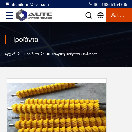
ahuniform@live.com
86--18955154985
Απόσπασμα
Προϊόντα
>
>
>
Αρχική
Προϊόντα
Κυλινδρική Βούρτσα Κυλίνδρων
Σκληρά Πλαστι