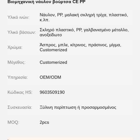
Βιομηχανική νάυλον βούρτσα CE PP
Νάυλον, PP, μαλακή σκληρή τρίχα, πλαστικό,
Υλικό ινών:
κ.λπ.
Σκληρό πλαστικό, PP, γαλβανισμένο μέταλλο,
Υλικό βάσεων:
ανοξείδωτο
Άσπρος, μπλε, κίτρινος, πράσινος, μίγμα,
Χρώμα:
Customerized
Μέγεθος:
Customerized
Υπηρεσία:
OEM/ODM
Κώδικας HS:
9603509190
Συσκευασία:
Ξύλινη περίπτωση ή προσαρμοσμένος
MOQ:
2pcs