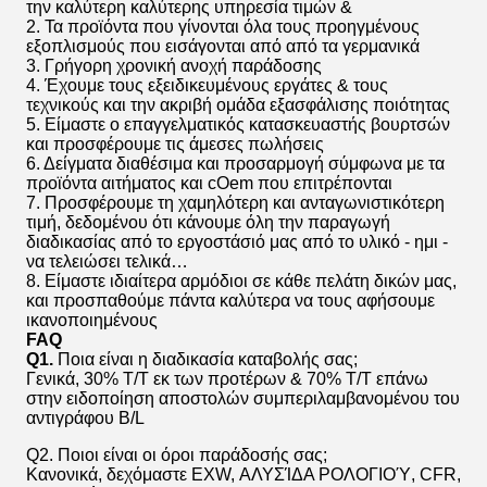
την καλύτερη καλύτερης υπηρεσία τιμών &
2. Τα προϊόντα που γίνονται όλα τους προηγμένους
εξοπλισμούς που εισάγονται από από τα γερμανικά
3. Γρήγορη χρονική ανοχή παράδοσης
4. Έχουμε τους εξειδικευμένους εργάτες & τους
τεχνικούς και την ακριβή ομάδα εξασφάλισης ποιότητας
5. Είμαστε ο επαγγελματικός κατασκευαστής βουρτσών
και προσφέρουμε τις άμεσες πωλήσεις
6. Δείγματα διαθέσιμα και προσαρμογή σύμφωνα με τα
προϊόντα αιτήματος και cOem που επιτρέπονται
7. Προσφέρουμε τη χαμηλότερη και ανταγωνιστικότερη
τιμή, δεδομένου ότι κάνουμε όλη την παραγωγή
διαδικασίας από το εργοστάσιό μας από το υλικό - ημι -
να τελειώσει τελικά…
8. Είμαστε ιδιαίτερα αρμόδιοι σε κάθε πελάτη δικών μας,
και προσπαθούμε πάντα καλύτερα να τους αφήσουμε
ικανοποιημένους
FAQ
Q1.
Ποια είναι η διαδικασία καταβολής σας;
Γενικά, 30% T/T εκ των προτέρων & 70% T/T επάνω
στην ειδοποίηση αποστολών συμπεριλαμβανομένου του
αντιγράφου B/L
Q2. Ποιοι είναι οι όροι παράδοσής σας;
Κανονικά, δεχόμαστε EXW, ΑΛΥΣΊΔΑ ΡΟΛΟΓΙΟΎ, CFR,