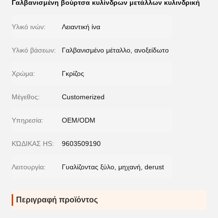
Γαλβανισμένη βούρτσα κυλίνδρων μετάλλων κυλινδρική
Υλικό ινών:
Λειαντική ίνα
Υλικό βάσεων:
Γαλβανισμένο μέταλλο, ανοξείδωτο
Χρώμα:
Γκρίζος
Μέγεθος:
Customerized
Υπηρεσία:
OEM/ODM
ΚΏΔΙΚΑΣ HS:
9603509190
Λειτουργία:
Γυαλίζοντας ξύλο, μηχανή, derust
Περιγραφή προϊόντος