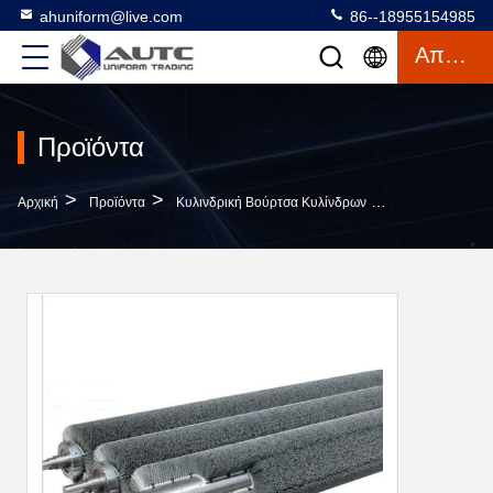
ahuniform@live.com
86--18955154985
Απόσπασμα
Προϊόντα
>
>
>
Αρχική
Προϊόντα
Κυλινδρική Βούρτσα Κυλίνδρων
Λειαντική Νάυλ