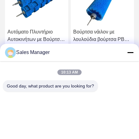
Αυτόματο Πλυντήριο
Βούρτσα νάιλον με
Αυτοκινήτων με Βούρτσα
λουλούδια βούρτσα PBT
Τροχού με Υψηλό/Χαμηλό
βούρτσα πλύσης
Sales Manager
Χνούδι από Ανοξείδωτο
αυτοκινήτου βούρτσα
Πάρτε την καλύτερη τιμή
Πάρτε την καλύτερη τιμή
Χάλυβα
κυλίνδρος για απαλό
καθαρισμό
10:13 AM
Good day, what product are you looking for?
ANHUI UNIFORM TRADING CO.LTD
ahuniform@live.com
86--18955154985