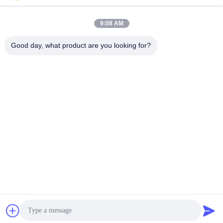
9:08 AM
Good day, what product are you looking for?
ANHUI UNIFORM TRADING CO.LTD
ahuniform@live.com
86--18955154985
Νο 3, δρόμος Qiaowan, ζώνη οικονομικής ανάπτυξης Feixi,
πόλη Hefei, Anhui υπέρ. (231200), Κίνα
Κίνα Καλής Ποιότητας Βούρτσα οχημάτων αποκομιδής απορριμμάτων
χιονιού Προμηθευτής. 2019-2026 Anhui Uniform Trading Co.Ltd Όλα τα
δικαιώματα διατηρούνται.