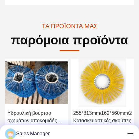
ΤΑ ΠΡΟΪΌΝΤΑ ΜΑΣ
παρόμοια προϊόντα
255*813mm/162*560mm/205*660mm/165*610mm/130*
Υλικό βάσης PP
Κατασκευαστικές σκούπες
Καθαριστήρας δρόμου
Βούρτσες Wafer
Sales Manager
130X510mm
μή
Πάρτε την καλύτερη τιμή
Πάρτε την καλύτερη τιμή