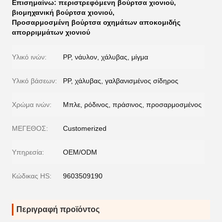
Επισημαίνω:
περιστρεφόμενη βούρτσα χιονιού
,
βιομηχανική βούρτσα χιονιού
,
Προσαρμοσμένη βούρτσα οχημάτων αποκομιδής
απορριμμάτων χιονιού
Υλικό ινών:
PP, νάυλον, χάλυβας, μίγμα
Υλικό βάσεων:
PP, χάλυβας, γαλβανισμένος σίδηρος
Χρώμα ινών:
Μπλε, ρόδινος, πράσινος, προσαρμοσμένος
ΜΕΓΕΘΟΣ:
Customerized
Υπηρεσία:
OEM/ODM
Κώδικας HS:
9603509190
Περιγραφή προϊόντος