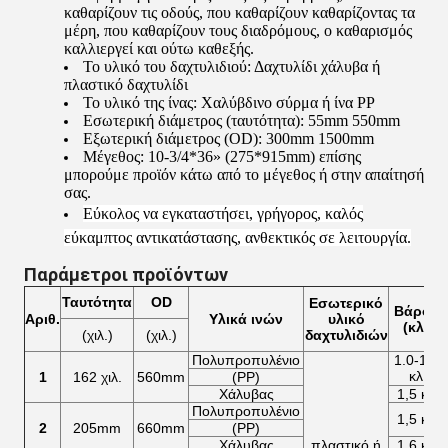
καθαρίζουν τις οδούς, που καθαρίζουν καθαρίζοντας τα
μέρη, που καθαρίζουν τους διαδρόμους, ο καθαρισμός
καλλιεργεί και ούτω καθεξής.
Το υλικό του δαχτυλιδιού: Δαχτυλίδι χάλυβα ή
πλαστικό δαχτυλίδι
Το υλικό της ίνας: Χαλύβδινο σύρμα ή ίνα PP
Εσωτερική διάμετρος (ταυτότητα): 55mm 550mm
Εξωτερική διάμετρος (OD): 300mm 1500mm
Μέγεθος: 10-3/4*36» (275*915mm) επίσης
μπορούμε προϊόν κάτω από το μέγεθος ή στην απαίτησή
σας.
Εύκολος να εγκαταστήσει, γρήγορος, καλός
εύκαμπτος αντικατάστασης, ανθεκτικός σε λειτουργία.
Παράμετροι προϊόντων
Ταυτότητα
OD
Εσωτερικό
Βάρος
Αριθ.
Υλικά ινών
υλικό
(κλ)
(χιλ.)
(χιλ.)
δαχτυλιδιών
Πολυπροπυλένιο
1.0-1.1
κλ
1
162 χιλ.
560mm
(PP)
Χάλυβας
1,5 κλ
Πολυπροπυλένιο
1,5 κλ
2
205mm
660mm
(PP)
Χάλυβας
πλαστικό ή
1,6 κλ