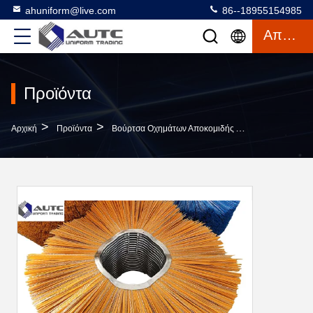
ahuniform@live.com
86--18955154985
Απόσπασμα
Προϊόντα
>
>
Αρχική
Προϊόντα
Βούρτσα Οχημάτων Αποκομιδής Απορριμμάτων Χιονιού