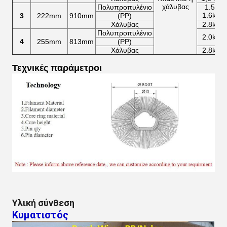
χάλυβας
Πολυπροπυλένιο
1.5-
1.6kg
3
222mm
910mm
(PP)
Χάλυβας
2.8kg
Πολυπροπυλένιο
2.0kg
4
255mm
813mm
(PP)
Χάλυβας
2.8kg
Τεχνικές παράμετροι
Υλική σύνθεση
Κυματιστός