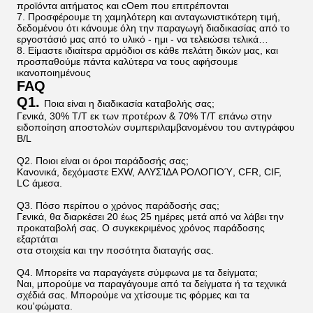
προϊόντα αιτήματος και cOem που επιτρέπονται
7. Προσφέρουμε τη χαμηλότερη και ανταγωνιστικότερη τιμή,
δεδομένου ότι κάνουμε όλη την παραγωγή διαδικασίας από το
εργοστάσιό μας από το υλικό - ημι - να τελειώσει τελικά…
8. Είμαστε ιδιαίτερα αρμόδιοι σε κάθε πελάτη δικών μας, και
προσπαθούμε πάντα καλύτερα να τους αφήσουμε
ικανοποιημένους
FAQ
Q1.
Ποια είναι η διαδικασία καταβολής σας;
Γενικά, 30% T/T εκ των προτέρων & 70% T/T επάνω στην
ειδοποίηση αποστολών συμπεριλαμβανομένου του αντιγράφου
B/L
Q2. Ποιοι είναι οι όροι παράδοσής σας;
Κανονικά, δεχόμαστε EXW, ΑΛΥΣΊΔΑ ΡΟΛΟΓΙΟΎ, CFR, CIF,
LC άμεσα.
Q3. Πόσο περίπου ο χρόνος παράδοσής σας;
Γενικά, θα διαρκέσει 20 έως 25 ημέρες μετά από να λάβει την
προκαταβολή σας. Ο συγκεκριμένος χρόνος παράδοσης
εξαρτάται
στα στοιχεία και την ποσότητα διαταγής σας.
Q4. Μπορείτε να παραγάγετε σύμφωνα με τα δείγματα;
Ναι, μπορούμε να παραγάγουμε από τα δείγματα ή τα τεχνικά
σχέδιά σας. Μπορούμε να χτίσουμε τις φόρμες και τα
κοu'φώματα.