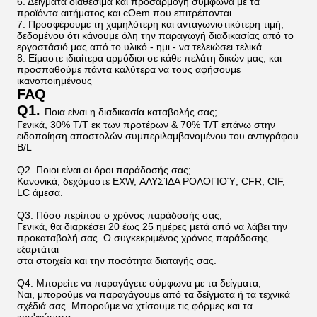
6. Δείγματα διαθέσιμα και προσαρμογή σύμφωνα με τα
προϊόντα αιτήματος και cOem που επιτρέπονται
7. Προσφέρουμε τη χαμηλότερη και ανταγωνιστικότερη τιμή,
δεδομένου ότι κάνουμε όλη την παραγωγή διαδικασίας από το
εργοστάσιό μας από το υλικό - ημι - να τελειώσει τελικά…
8. Είμαστε ιδιαίτερα αρμόδιοι σε κάθε πελάτη δικών μας, και
προσπαθούμε πάντα καλύτερα να τους αφήσουμε
ικανοποιημένους
FAQ
Q1.
Ποια είναι η διαδικασία καταβολής σας;
Γενικά, 30% T/T εκ των προτέρων & 70% T/T επάνω στην
ειδοποίηση αποστολών συμπεριλαμβανομένου του αντιγράφου
B/L
Q2. Ποιοι είναι οι όροι παράδοσής σας;
Κανονικά, δεχόμαστε EXW, ΑΛΥΣΊΔΑ ΡΟΛΟΓΙΟΎ, CFR, CIF,
LC άμεσα.
Q3. Πόσο περίπου ο χρόνος παράδοσής σας;
Γενικά, θα διαρκέσει 20 έως 25 ημέρες μετά από να λάβει την
προκαταβολή σας. Ο συγκεκριμένος χρόνος παράδοσης
εξαρτάται
στα στοιχεία και την ποσότητα διαταγής σας.
Q4. Μπορείτε να παραγάγετε σύμφωνα με τα δείγματα;
Ναι, μπορούμε να παραγάγουμε από τα δείγματα ή τα τεχνικά
σχέδιά σας. Μπορούμε να χτίσουμε τις φόρμες και τα
κοu'φώματα.