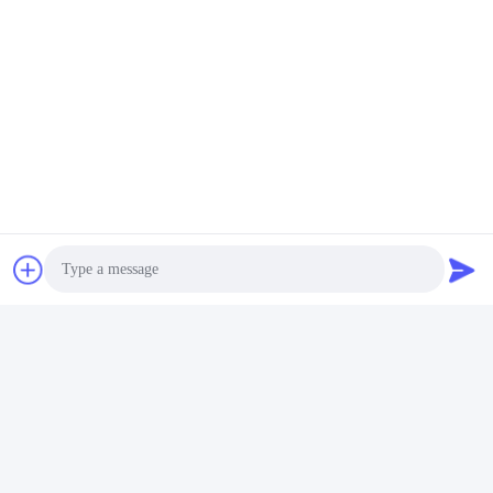
Πάρτε την καλύτερη τιμή
Πάρτε την καλύτερη τιμή
ολισθήσεων σκουπών
ANHUI UNIFORM TRADING CO.LTD
ahuniform@live.com
86--18955154985
Νο 3, δρόμος Qiaowan, ζώνη οικονομικής ανάπτυξης Feixi,
πόλη Hefei, Anhui υπέρ. (231200), Κίνα
Photo
Video Call
Κίνα Καλής Ποιότητας Βούρτσα οχημάτων αποκομιδής απορριμμάτων
χιονιού Προμηθευτής. 2019-2026 Anhui Uniform Trading Co.Ltd Όλα τα
δικαιώματα διατηρούνται.
Audio Call