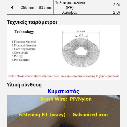
Πολυπροπυλένιο
2.0kg
4
255mm
813mm
(PP)
Χάλυβας
2.8kg
Τεχνικές παράμετροι
Υλική σύνθεση
Κυματιστός