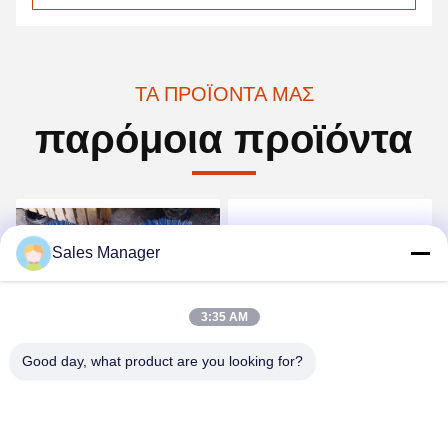
ΤΑ ΠΡΟΪΌΝΤΑ ΜΑΣ
παρόμοια προϊόντα
Sales Manager
3:35 AM
Good day, what product are you looking for?
Υδραυλική βούρτσα
255*813mm/162*560mm/205
οχημάτων αποκομιδής
Κατασκευαστικές σκούπες
απορριμμάτων δύναμης
φορτωτών ταύρων