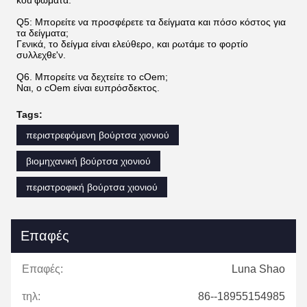
Q5: Μπορείτε να προσφέρετε τα δείγματα και πόσο κόστος για
τα δείγματα;
Γενικά, το δείγμα είναι ελεύθερο, και ρωτάμε το φορτίο
συλλεχθε'ν.
Q6. Μπορείτε να δεχτείτε το cOem;
Ναι, ο cOem είναι ευπρόσδεκτος.
Tags:
περιστρεφόμενη βούρτσα χιονιού
βιομηχανική βούρτσα χιονιού
περιστροφική βούρτσα χιονιού
Επαφές
Επαφές:
Luna Shao
τηλ:
86--18955154985