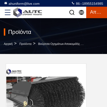
ahuniform@live.com
86--18955154985
Απόσπασμα
Προϊόντα
>
>
Αρχική
Προϊόντα
Βούρτσα Οχημάτων Αποκομιδής Απορριμμάτων Χιονιού