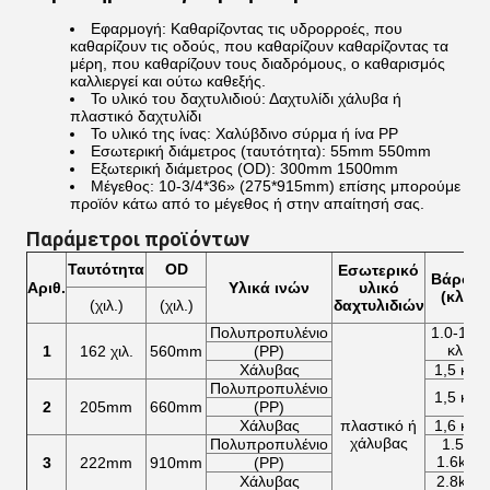
Εφαρμογή: Καθαρίζοντας τις υδρορροές, που
καθαρίζουν τις οδούς, που καθαρίζουν καθαρίζοντας τα
μέρη, που καθαρίζουν τους διαδρόμους, ο καθαρισμός
καλλιεργεί και ούτω καθεξής.
Το υλικό του δαχτυλιδιού: Δαχτυλίδι χάλυβα ή
πλαστικό δαχτυλίδι
Το υλικό της ίνας: Χαλύβδινο σύρμα ή ίνα PP
Εσωτερική διάμετρος (ταυτότητα): 55mm 550mm
Εξωτερική διάμετρος (OD): 300mm 1500mm
Μέγεθος: 10-3/4*36» (275*915mm) επίσης μπορούμε
προϊόν κάτω από το μέγεθος ή στην απαίτησή σας.
Παράμετροι προϊόντων
Ταυτότητα
OD
Εσωτερικό
Βάρος
Αριθ.
Υλικά ινών
υλικό
(κλ)
(χιλ.)
(χιλ.)
δαχτυλιδιών
Πολυπροπυλένιο
1.0-1.1
κλ
1
162 χιλ.
560mm
(PP)
Χάλυβας
1,5 κλ
Πολυπροπυλένιο
1,5 κλ
2
205mm
660mm
(PP)
Χάλυβας
πλαστικό ή
1,6 κλ
χάλυβας
Πολυπροπυλένιο
1.5-
1.6kg
3
222mm
910mm
(PP)
Χάλυβας
2.8kg