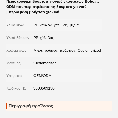
Περιστροφική βούρτσα χιονιού γκοφρετών Bobcat
,
ODM που περιστρέφεται τη βούρτσα χιονιού
,
μπερδεμένη βούρτσα χιονιού
Υλικό ινών:
PP, νάυλον, χάλυβας, μίγμα
Υλικό βάσεων:
PP, χάλυβας
Χρώμα ινών:
Μπλε, ρόδινος, πράσινος, Customerized
Μέγεθος:
Customerized
Υπηρεσία:
OEM/ODM
Κώδικας HS:
9603509190
Περιγραφή προϊόντος